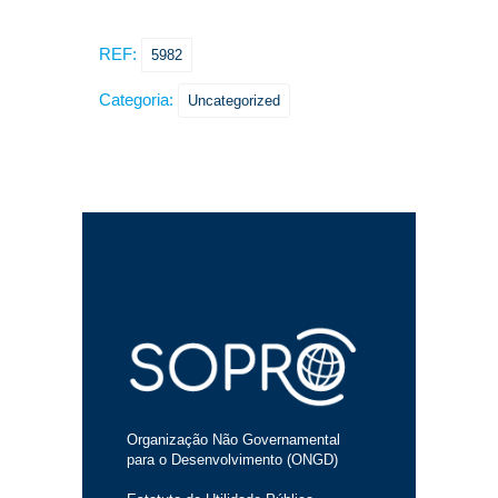
REF:
5982
Categoria:
Uncategorized
Organização Não Governamental
para o Desenvolvimento (ONGD)