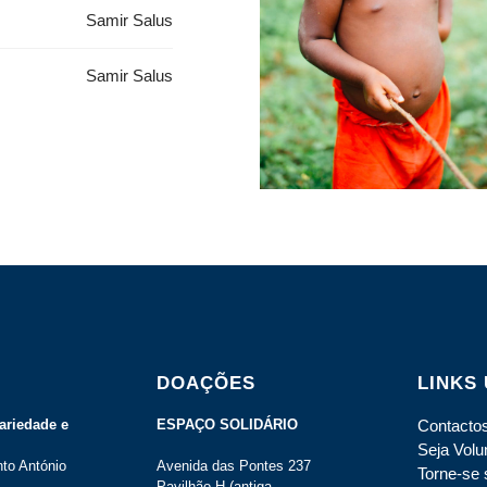
Samir Salus
Samir Salus
DOAÇÕES
LINKS 
ariedade e
ESPAÇO SOLIDÁRIO
Contacto
Seja Volu
to António
Avenida das Pontes 237
Torne-se 
Pavilhão H (antiga