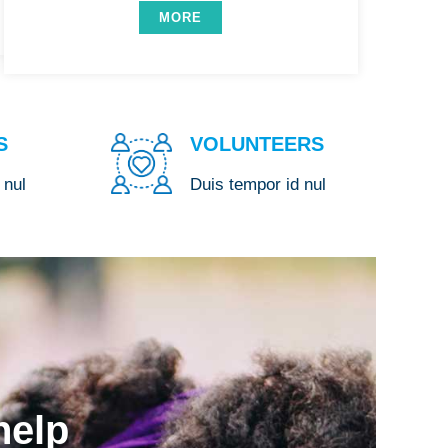
MORE
S
VOLUNTEERS
 nul
Duis tempor id nul
help