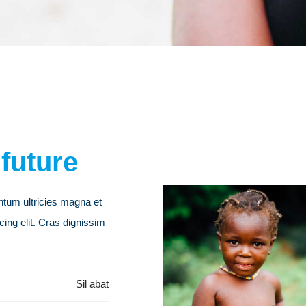
Organizers
LOREM IPSUM
 future
entum ultricies magna et
ing elit. Cras dignissim
Sil abat