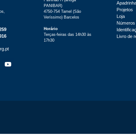
Apadrinh
PANIBAR)
Projetos
os,
4750-754 Tamel (São
Loja
Veríssimo) Barcelos
Números
Horário
259
Identifica
Terças-feiras das 14h30 às
916
Livro de
17h30
rg.pt