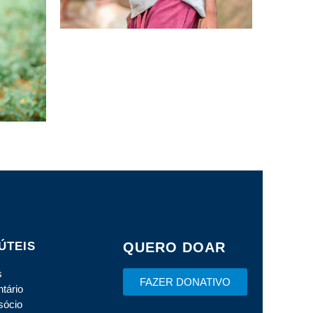
Volunteers
LOREM IPSUM
ÚTEIS
QUERO DOAR
s
FAZER DONATIVO
ntário
sócio