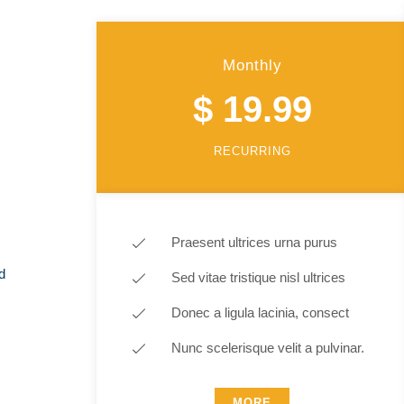
Monthly
$ 19.99
RECURRING
Praesent ultrices urna purus
d
Sed vitae tristique nisl ultrices
Donec a ligula lacinia, consect
Nunc scelerisque velit a pulvinar.
MORE