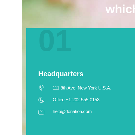
which
01
Headquarters
111 8th Ave, New York U.S.A.
Office +1-202-555-0153
help@donation.com