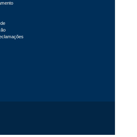
amento
 de
ção
 reclamações