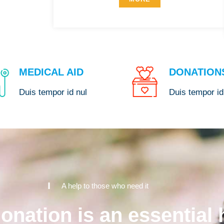
MEDICAL AID
DONATION
Duis tempor id nul
Duis tempor id
A help to those who need it
onation is an essential 